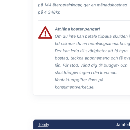
på 144 återbetalningar, ger en månadskostnad
på 4 348kr.
Att låna kostar pengar!
Om du inte kan betala tillbaka skulden i
tid riskerar du en betalningsanmärkning
Det kan leda till svårigheter att få hyra
bostad, teckna abonnemang och få ny
lån. För stöd, vänd dig till budget- och
skuldrådgivningen i din kommun.
Kontaktuppgifter finns på
konsumentverket.se.
Tomly
Jämför