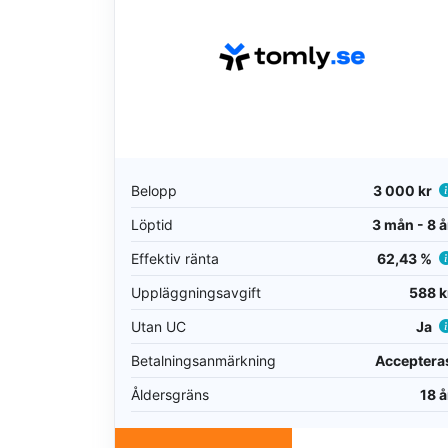
Belopp
3 000 kr
Löptid
3 mån - 8 å
Effektiv ränta
62,43 %
Uppläggningsavgift
588 k
Utan UC
Ja
Betalningsanmärkning
Acceptera
Åldersgräns
18 å