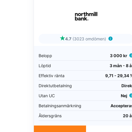
4.7
(3023 omdömen)
Belopp
3 000 kr
Löptid
3 mån - 8 å
Effektiv ränta
9,71 - 29,34 
Direktutbetalning
Direk
Utan UC
Nej
Betalningsanmärkning
Acceptera
Åldersgräns
20 å