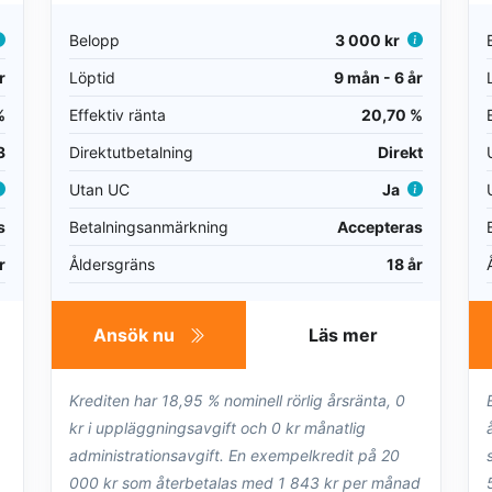
Belopp
3 000 kr
r
Löptid
9 mån - 6 år
%
Effektiv ränta
20,70 %
3
Direktutbetalning
Direkt
Utan UC
Ja
s
Betalningsanmärkning
Accepteras
r
Åldersgräns
18 år
Ansök nu
Läs mer
Krediten har 18,95 % nominell rörlig årsränta, 0
kr i uppläggningsavgift och 0 kr månatlig
administrationsavgift. En exempelkredit på 20
000 kr som återbetalas med 1 843 kr per månad