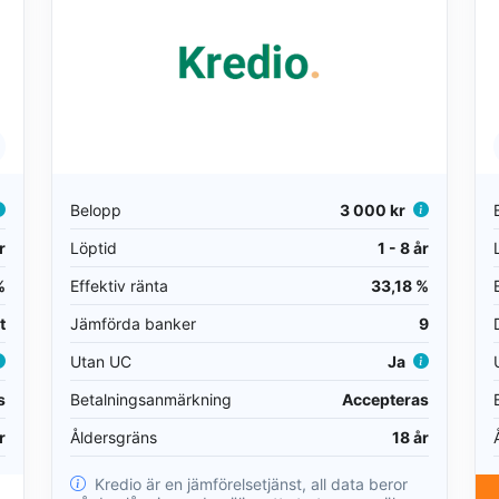
Belopp
3 000 kr
r
Löptid
1 - 8 år
%
Effektiv ränta
33,18 %
t
Jämförda banker
9
Utan UC
Ja
s
Betalningsanmärkning
Accepteras
r
Åldersgräns
18 år
Kredio är en jämförelsetjänst, all data beror