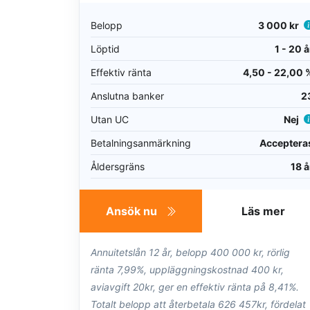
Belopp
3 000 kr
Löptid
1 - 20 å
Effektiv ränta
4,50 - 22,00 
Anslutna banker
2
Utan UC
Nej
Betalningsanmärkning
Acceptera
Åldersgräns
18 å
Ansök nu
Läs mer
Annuitetslån 12 år, belopp 400 000 kr, rörlig
ränta 7,99%, uppläggningskostnad 400 kr,
aviavgift 20kr, ger en effektiv ränta på 8,41%.
Totalt belopp att återbetala 626 457kr, fördelat