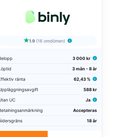
1.9
(16 omdömen)
Belopp
3 000 kr
Löptid
3 mån - 8 år
Effektiv ränta
62,43 %
Uppläggningsavgift
588 kr
Utan UC
Ja
Betalningsanmärkning
Accepteras
Åldersgräns
18 år