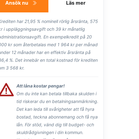
Ansök nu
Läs mer
Krediten har 21,95 % nominell rörlig årsränta, 575
kr i uppläggningsavgift och 39 kr månatlig
administrationsavgift. En exempelkredit på 20
000 kr som återbetalas med 1 964 kr per månad
under 12 månader har en effektiv årsränta på
36,4 %. Det innebär en total kostnad för krediten
om 3 568 kr.
Att låna kostar pengar!
Om du inte kan betala tillbaka skulden i
tid riskerar du en betalningsanmärkning.
Det kan leda till svårigheter att få hyra
bostad, teckna abonnemang och få nya
lån. För stöd, vänd dig till budget- och
skuldrådgivningen i din kommun.