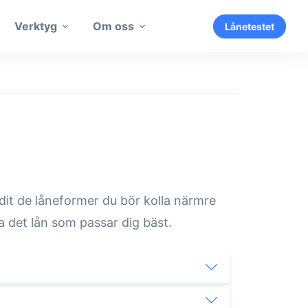
Verktyg
Om oss
Lånetestet
dit de låneformer du bör kolla närmre
ta det lån som passar dig bäst.