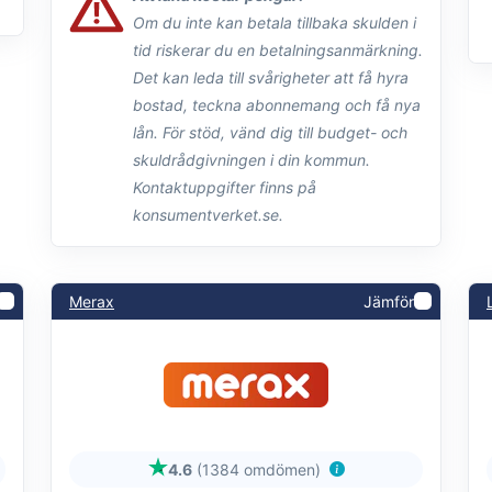
Om du inte kan betala tillbaka skulden i
tid riskerar du en betalningsanmärkning.
Det kan leda till svårigheter att få hyra
bostad, teckna abonnemang och få nya
lån. För stöd, vänd dig till budget- och
skuldrådgivningen i din kommun.
Kontaktuppgifter finns på
konsumentverket.se.
Merax
Jämför
4.6
(1384 omdömen)