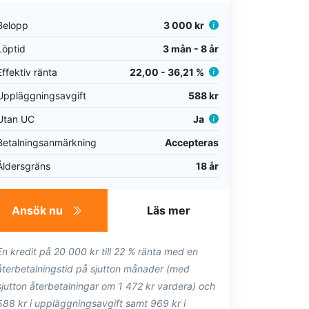
Belopp
3 000 kr
Löptid
3 mån - 8 år
Effektiv ränta
22,00 - 36,21 %
Uppläggningsavgift
588 kr
Utan UC
Ja
Betalningsanmärkning
Accepteras
Åldersgräns
18 år
Ansök nu
Läs mer
En kredit på 20 000 kr till 22 % ränta med en
återbetalningstid på sjutton månader (med
sjutton återbetalningar om 1 472 kr vardera) och
588 kr i uppläggningsavgift samt 969 kr i