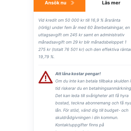
Ansök nu
Läs mer
Vid kredit om 50 000 kr till 16,9 % årsränta
(rörlig) under fem år med 60 återbetalningar, en
uttagsavgift om 245 kr samt en administrativ
månadsavgift om 29 kr blir månadsbeloppet 1
275 kr (totalt 76 501 kr) och den effektiva ränta
19,79 %.
Att låna kostar pengar!
Om du inte kan betala tillbaka skulden i
tid riskerar du en betalningsanmärkning
Det kan leda till svårigheter att få hyra
bostad, teckna abonnemang och få ny
lån. För stöd, vänd dig till budget- och
skuldrådgivningen i din kommun.
Kontaktuppgifter finns på