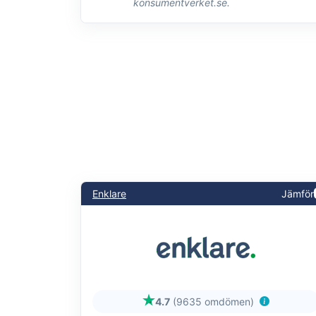
konsumentverket.se.
Enklare
Jämför
4.7
(9635 omdömen)