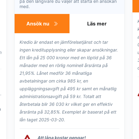
på den långivare du väljer att starta en ansökan
med.
Ansök nu
Läs mer
Kredio är endast en jämförelsetjänst och tar
ingen kreditupplysning eller skapar ansökningar.
n
Ett lån på 25 000 kronor med en löptid på 36
månader med en rörlig nominell årsränta på
21,95%. Lånet medför 36 månatliga
avbetalningar om cirka 985 kr, en
uppläggningsavgift på 495 kr samt en månatlig
.
administrationsavgift på 59 kr. Totalt att
återbetala blir 36 030 kr vilket ger en effektiv
a
årsränta på 32,85%. Exemplet är baserat på ett
lån taget 2025-03-20.
Att låna kostar pengar!