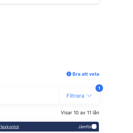
Bra att veta
1
Filtrera
Visar 10 av 11 lån
Flexkontot
Jämför