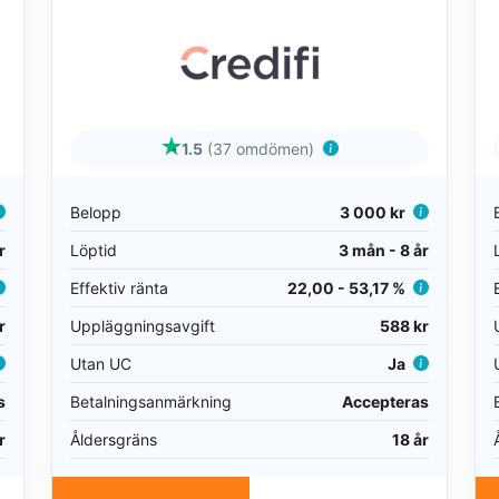
1.5
(37 omdömen)
Belopp
3 000 kr
r
Löptid
3 mån - 8 år
Effektiv ränta
22,00 - 53,17 %
r
Uppläggningsavgift
588 kr
Utan UC
Ja
s
Betalningsanmärkning
Accepteras
r
Åldersgräns
18 år