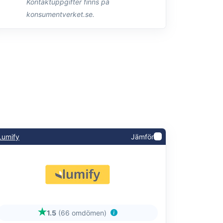
Kontaktuppgifter finns på
konsumentverket.se.
Lumify
Jämför
1.5
(66 omdömen)