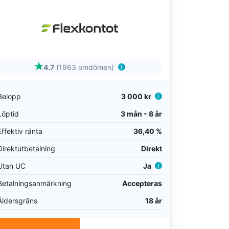
4.7
(1963 omdömen)
Belopp
3 000 kr
Löptid
3 mån - 8 år
Effektiv ränta
36,40 %
Direktutbetalning
Direkt
Utan UC
Ja
Betalningsanmärkning
Accepteras
Åldersgräns
18 år