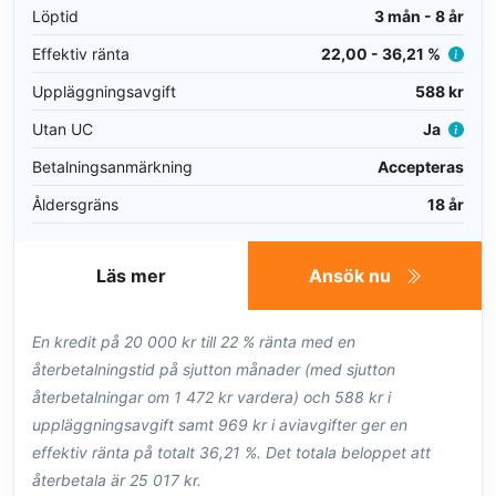
Löptid
3 mån - 8 år
Effektiv ränta
22,00 - 36,21 %
Uppläggningsavgift
588 kr
Utan UC
Ja
Betalningsanmärkning
Accepteras
Åldersgräns
18 år
Läs mer
Ansök nu
En kredit på 20 000 kr till 22 % ränta med en
återbetalningstid på sjutton månader (med sjutton
återbetalningar om 1 472 kr vardera) och 588 kr i
uppläggningsavgift samt 969 kr i aviavgifter ger en
effektiv ränta på totalt 36,21 %. Det totala beloppet att
återbetala är 25 017 kr.