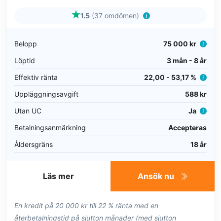
1.5
(37 omdömen)
Belopp
75 000 kr
Löptid
3 mån - 8 år
Effektiv ränta
22,00 - 53,17 %
Uppläggningsavgift
588 kr
Utan UC
Ja
Betalningsanmärkning
Accepteras
Åldersgräns
18 år
Läs mer
Ansök nu
En kredit på 20 000 kr till 22 % ränta med en
återbetalningstid på sjutton månader (med sjutton