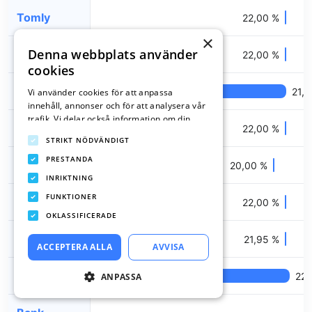
Tomly
22,00 %
×
Denna webbplats använder
Lumify
22,00 %
cookies
Sambla
4,50 %
21,
Vi använder cookies för att anpassa
innehåll, annonser och för att analysera vår
trafik. Vi delar också information om din
Credifi
22,00 %
användning av vår webbplats med våra
STRIKT NÖDVÄNDIGT
reklam- och analyspartners som kan
kombinera den med annan information som
PRESTANDA
Creditstar
20,00 %
du har tillhandahållit dem eller som de har
INRIKTNING
samlat in från din användning av deras
FUNKTIONER
tjänster.
Integritetspolicy
Binly
22,00 %
OKLASSIFICERADE
Banky
21,95 %
ACCEPTERA ALLA
AVVISA
Plus1
7,00 %
22,
ANPASSA