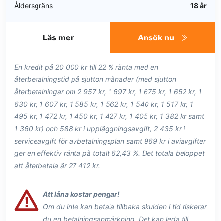
Åldersgräns
18 år
Läs mer
Ansök nu
En kredit på 20 000 kr till 22 % ränta med en
återbetalningstid på sjutton månader (med sjutton
återbetalningar om 2 957 kr, 1 697 kr, 1 675 kr, 1 652 kr, 1
630 kr, 1 607 kr, 1 585 kr, 1 562 kr, 1 540 kr, 1 517 kr, 1
495 kr, 1 472 kr, 1 450 kr, 1 427 kr, 1 405 kr, 1 382 kr samt
1 360 kr) och 588 kr i uppläggningsavgift, 2 435 kr i
serviceavgift för avbetalningsplan samt 969 kr i aviavgifter
ger en effektiv ränta på totalt 62,43 %. Det totala beloppet
att återbetala är 27 412 kr.
Att låna kostar pengar!
Om du inte kan betala tillbaka skulden i tid riskerar
du en betalningsanmärkning. Det kan leda till