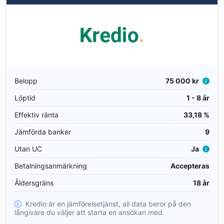
Belopp
75 000 kr
Löptid
1 - 8 år
Effektiv ränta
33,18 %
Jämförda banker
9
Utan UC
Ja
Betalningsanmärkning
Accepteras
Åldersgräns
18 år
Kredio är en jämförelsetjänst, all data beror på den
långivare du väljer att starta en ansökan med.