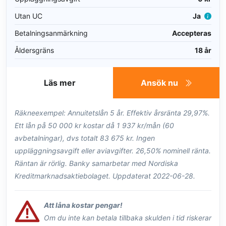
Utan UC
Ja
Betalningsanmärkning
Accepteras
Åldersgräns
18 år
Läs mer
Ansök nu
Räkneexempel: Annuitetslån 5 år. Effektiv årsränta 29,97%.
Ett lån på 50 000 kr kostar då 1 937 kr/mån (60
avbetalningar), dvs totalt 83 675 kr. Ingen
uppläggningsavgift eller aviavgifter. 26,50% nominell ränta.
Räntan är rörlig. Banky samarbetar med Nordiska
Kreditmarknadsaktiebolaget. Uppdaterat 2022-06-28.
Att låna kostar pengar!
Om du inte kan betala tillbaka skulden i tid riskerar