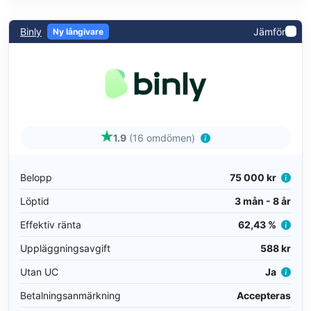
Binly
Jämför
Ny långivare
1.9
(16 omdömen)
Belopp
75 000 kr
Löptid
3 mån - 8 år
Effektiv ränta
62,43 %
Uppläggningsavgift
588 kr
Utan UC
Ja
Betalningsanmärkning
Accepteras