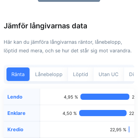
Jämför långivarnas data
Här kan du jämföra långivarnas räntor, lånebelopp,
löptid med mera, och se hur det står sig mot varandra.
Ränta
Lånebelopp
Löptid
Utan UC
Dir
Lendo
4,95 %
23
Enklare
4,50 %
22,
Kredio
22,95 %