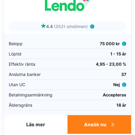
4.4
(3521 omdömen)
Belopp
75 000 kr
Löptid
1 - 15 år
Effektiv ränta
4,95 - 23,00 %
Anslutna banker
37
Utan UC
Nej
Betalningsanmärkning
Accepteras
Åldersgräns
18 år
Läs mer
Ansök nu