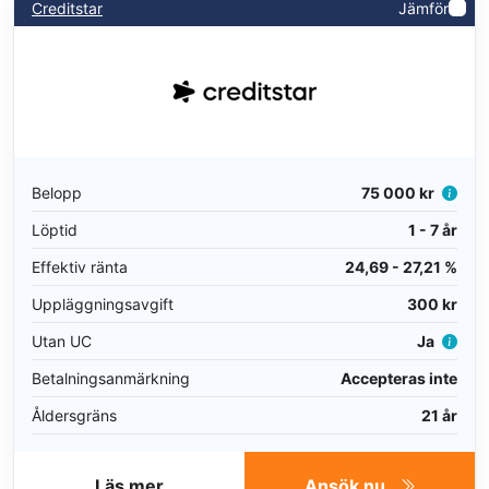
Creditstar
Jämför
Belopp
75 000 kr
Löptid
1 - 7 år
Effektiv ränta
24,69 - 27,21 %
Uppläggningsavgift
300 kr
Utan UC
Ja
Betalningsanmärkning
Accepteras inte
Åldersgräns
21 år
Läs mer
Ansök nu