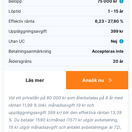
Belopp
75 000 kr
Löptid
1 - 15 år
Effektiv ränta
6,23 - 27,80 %
Uppläggningsavgift
399 kr
Utan UC
Nej
Betalningsanmärkning
Accepteras inte
Åldersgräns
20 år
Läs mer
Ansök nu
Vid ett privatlån på 80 000 kr som återbetalas på 6 år med
räntan 11,99 % (inkl. månadsavgift 19 kr och
uppläggningsavgift 399 kr) blir den effektiva räntan 13,39
%. Du betalar 1590 kr/månad (1571 kr utgör avbetalning,
19 kr utgör månadsavgift och antalet avbetalningar är 72),