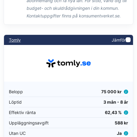
abonnemang och få nya lån. För stöd, vänd dig till
budget- och skuldrådgivningen i din kommun.
Kontaktuppgifter finns på konsumentverket.se.
Tomly
Jämför
Belopp
75 000 kr
Löptid
3 mån - 8 år
Effektiv ränta
62,43 %
Uppläggningsavgift
588 kr
Utan UC
Ja