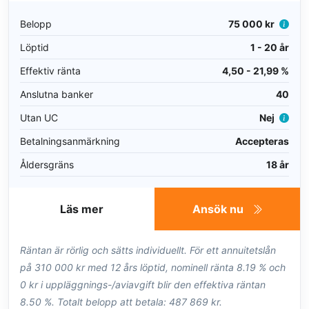
Belopp
75 000 kr
Löptid
1 - 20 år
Effektiv ränta
4,50 - 21,99 %
Anslutna banker
40
Utan UC
Nej
Betalningsanmärkning
Accepteras
Åldersgräns
18 år
Läs mer
Ansök nu
Räntan är rörlig och sätts individuellt. För ett annuitetslån
på 310 000 kr med 12 års löptid, nominell ränta 8.19 % och
0 kr i uppläggnings-/aviavgift blir den effektiva räntan
8.50 %. Totalt belopp att betala: 487 869 kr.