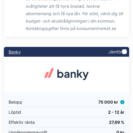
svårigheter att få hyra bostad, teckna
abonnemang och få nya lån. För stöd, vänd dig till
budget- och skuldrådgivningen i din kommun.
Kontaktuppgifter finns på konsumentverket.se.
Banky
Jämför
Belopp
75 000 kr
Löptid
2 - 12 år
Effektiv ränta
27,69 %
Uppläggningsavgift
0 kr