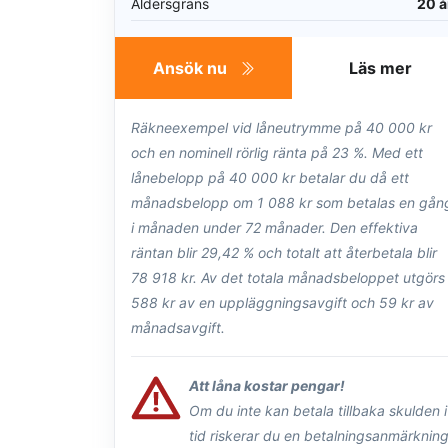
Åldersgräns
20 å
Ansök nu
Läs mer
Räkneexempel vid låneutrymme på 40 000 kr
och en nominell rörlig ränta på 23 %. Med ett
lånebelopp på 40 000 kr betalar du då ett
månadsbelopp om 1 088 kr som betalas en gån
i månaden under 72 månader. Den effektiva
räntan blir 29,42 % och totalt att återbetala blir
78 918 kr. Av det totala månadsbeloppet utgörs
588 kr av en uppläggningsavgift och 59 kr av
månadsavgift.
Att låna kostar pengar!
Om du inte kan betala tillbaka skulden i
tid riskerar du en betalningsanmärkning