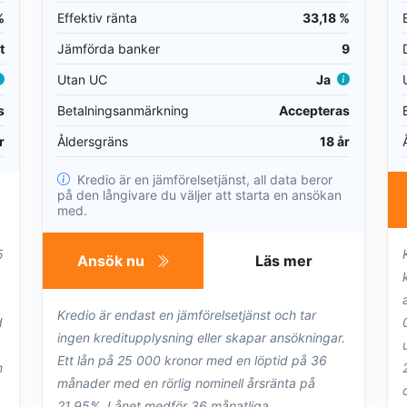
%
Effektiv ränta
33,18 %
t
Jämförda banker
9
Utan UC
Ja
s
Betalningsanmärkning
Accepteras
r
Åldersgräns
18 år
Kredio är en jämförelsetjänst, all data beror
på den långivare du väljer att starta en ansökan
med.
5
Ansök nu
Läs mer
Kredio är endast en jämförelsetjänst och tar
d
ingen kreditupplysning eller skapar ansökningar.
Ett lån på 25 000 kronor med en löptid på 36
n
månader med en rörlig nominell årsränta på
21,95%. Lånet medför 36 månatliga