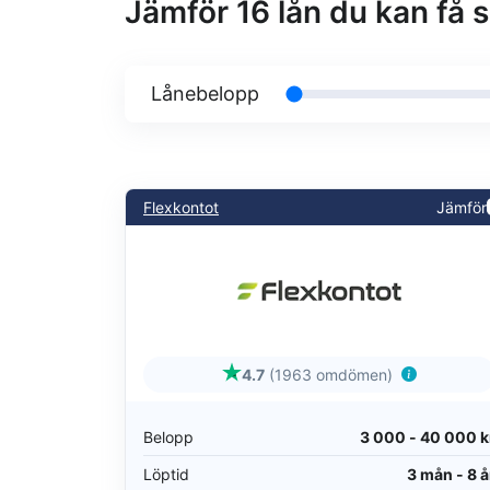
Jämför 16 lån du kan få 
Lånebelopp
Flexkontot
Jämför
4.7
(1963 omdömen)
Belopp
3 000 - 40 000 k
Löptid
3 mån - 8 å