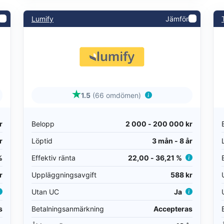
Lumify
Jämför
1.5
(66 omdömen)
r
Belopp
2 000 - 200 000 kr
r
Löptid
3 mån - 8 år
%
Effektiv ränta
22,00 - 36,21 %
r
Uppläggningsavgift
588 kr
Utan UC
Ja
s
Betalningsanmärkning
Accepteras