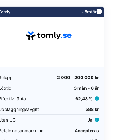
Tomly
Jämför
Belopp
2 000 - 200 000 kr
Löptid
3 mån - 8 år
Effektiv ränta
62,43 %
Uppläggningsavgift
588 kr
Utan UC
Ja
Betalningsanmärkning
Accepteras