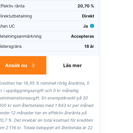
Effektiv ränta
20,70 %
Direktutbetalning
Direkt
Utan UC
Ja
Betalningsanmärkning
Accepteras
Åldersgräns
18 år
Ansök nu
Läs mer
Krediten har 18,95 % nominell rörlig årsränta, 0
kr i uppläggningsavgift och 0 kr månatlig
administrationsavgift. En exempelkredit på 20
000 kr som återbetalas med 1 843 kr per månad
under 12 månader har en effektiv årsränta på
20,7 %. Det innebär en total kostnad för krediten
om 2 116 kr. Totala beloppet att återbetala är 22