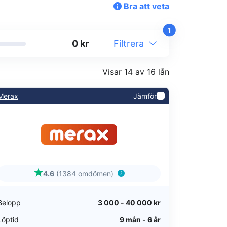
Bra att veta
1
kr
Filtrera
Visar 14 av 16 lån
Merax
Jämför
4.6
(1384 omdömen)
Belopp
3 000 - 40 000 kr
Löptid
9 mån - 6 år