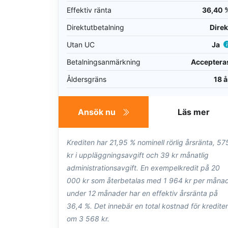
Effektiv ränta
36,40 
Direktutbetalning
Direk
Utan UC
Ja
Betalningsanmärkning
Acceptera
Åldersgräns
18 å
Ansök nu
Läs mer
Krediten har 21,95 % nominell rörlig årsränta, 57
kr i uppläggningsavgift och 39 kr månatlig
administrationsavgift. En exempelkredit på 20
000 kr som återbetalas med 1 964 kr per måna
under 12 månader har en effektiv årsränta på
36,4 %. Det innebär en total kostnad för kredite
om 3 568 kr.