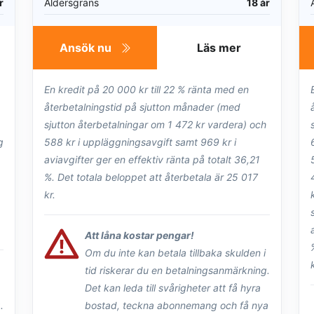
r
Åldersgräns
18 år
Ansök nu
Läs mer
En kredit på 20 000 kr till 22 % ränta med en
återbetalningstid på sjutton månader (med
sjutton återbetalningar om 1 472 kr vardera) och
g
588 kr i uppläggningsavgift samt 969 kr i
aviavgifter ger en effektiv ränta på totalt 36,21
%. Det totala beloppet att återbetala är 25 017
kr.
Att låna kostar pengar!
Om du inte kan betala tillbaka skulden i
tid riskerar du en betalningsanmärkning.
Det kan leda till svårigheter att få hyra
.
bostad, teckna abonnemang och få nya