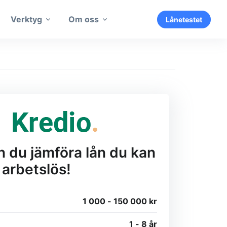
Verktyg
Om oss
Lånetestet
n du jämföra lån du kan
 arbetslös!
1 000 - 150 000 kr
1 - 8 år