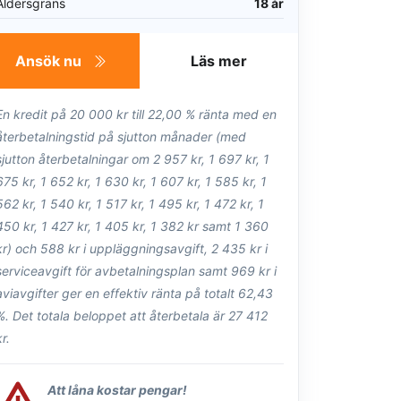
Åldersgräns
18 år
Ansök nu
Läs mer
En kredit på 20 000 kr till 22,00 % ränta med en
återbetalningstid på sjutton månader (med
sjutton återbetalningar om 2 957 kr, 1 697 kr, 1
675 kr, 1 652 kr, 1 630 kr, 1 607 kr, 1 585 kr, 1
562 kr, 1 540 kr, 1 517 kr, 1 495 kr, 1 472 kr, 1
450 kr, 1 427 kr, 1 405 kr, 1 382 kr samt 1 360
kr) och 588 kr i uppläggningsavgift, 2 435 kr i
serviceavgift för avbetalningsplan samt 969 kr i
aviavgifter ger en effektiv ränta på totalt 62,43
%. Det totala beloppet att återbetala är 27 412
kr.
Att låna kostar pengar!