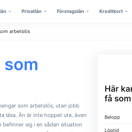
lån
Privatlån
Företagslån
Kreditkort
som arbetslös
r som
Här ka
få som
 pengar som arbetslös, utan jobb
tta läsa. Än är inte hoppet ute, även
Belopp
befinner sig i en sådan situation
Löptid