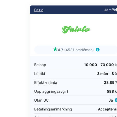
Fairlo
Jämför
4.7
(4531 omdömen)
Belopp
10 000 - 70 000 k
Löptid
3 mån - 8 å
Effektiv ränta
28,85 
Uppläggningsavgift
588 k
Utan UC
Ja
Betalningsanmärkning
Acceptera