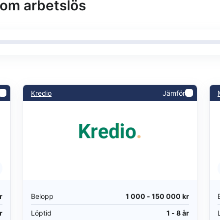
som arbetslös
Kredio
Jämför
r
Belopp
1 000 - 150 000 kr
r
Löptid
1 - 8 år