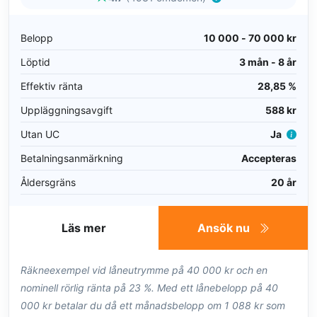
Belopp
10 000 - 70 000 kr
Löptid
3 mån - 8 år
Effektiv ränta
28,85 %
Uppläggningsavgift
588 kr
Utan UC
Ja
Betalningsanmärkning
Accepteras
Åldersgräns
20 år
Läs mer
Ansök nu
Räkneexempel vid låneutrymme på 40 000 kr och en
nominell rörlig ränta på 23 %. Med ett lånebelopp på 40
000 kr betalar du då ett månadsbelopp om 1 088 kr som