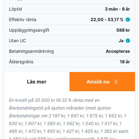
Löptid
3 mån - 8 år
Effektiv ränta
22,00 - 53,17 %
Uppläggningsavgift
588 kr
Utan UC
Ja
Betalningsanmärkning
Accepteras
Åldersgräns
18 år
Läs mer
Ansök nu
En kredit på 20 000 kr till 22 % ränta med en
återbetalningstid på sjutton månader (med sjutton
återbetalningar om 2 197 kr, 1 697 kr, 1 675 kr, 1 652 kr, 1
630 kr, 1 607 kr, 1 585 kr, 1 562 kr, 1 540 kr, 1 517 kr, 1
495 kr, 1 472 kr, 1 450 kr, 1 427 kr, 1 405 kr, 1 382 kr samt
1 360 kr) och 588 kr i uppläggningsavgift, 1 675 kr i