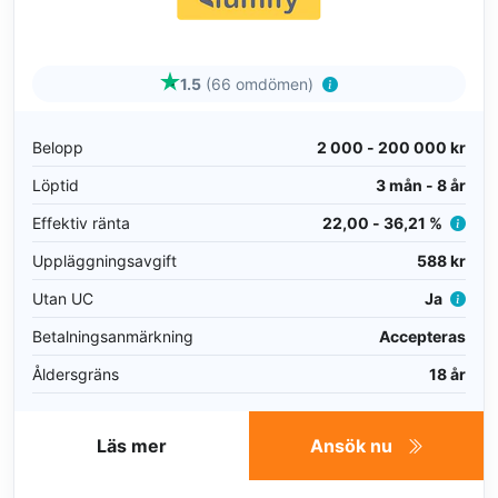
1.5
(66 omdömen)
Belopp
2 000 - 200 000 kr
Löptid
3 mån - 8 år
Effektiv ränta
22,00 - 36,21 %
Uppläggningsavgift
588 kr
Utan UC
Ja
Betalningsanmärkning
Accepteras
Åldersgräns
18 år
Läs mer
Ansök nu