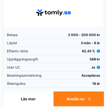
Belopp
2 000 - 200 000 kr
Löptid
3 mån - 8 år
Effektiv ränta
62,43 %
Uppläggningsavgift
588 kr
Utan UC
Ja
Betalningsanmärkning
Accepteras
Åldersgräns
18 år
Läs mer
Ansök nu