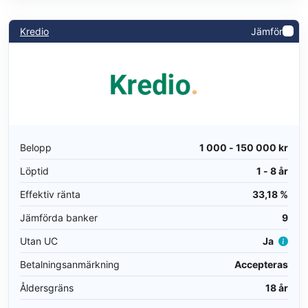
Kredio
Jämför
Belopp
1 000 - 150 000 kr
Löptid
1 - 8 år
Effektiv ränta
33,18 %
Jämförda banker
9
Utan UC
Ja
Betalningsanmärkning
Accepteras
Åldersgräns
18 år