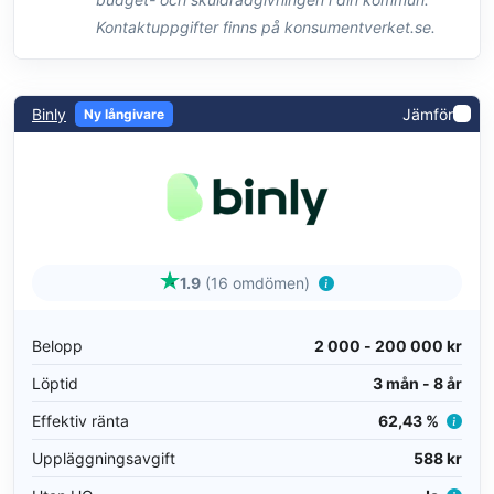
Kontaktuppgifter finns på konsumentverket.se.
Binly
Jämför
Ny långivare
1.9
(16 omdömen)
Belopp
2 000 - 200 000 kr
Löptid
3 mån - 8 år
Effektiv ränta
62,43 %
Uppläggningsavgift
588 kr