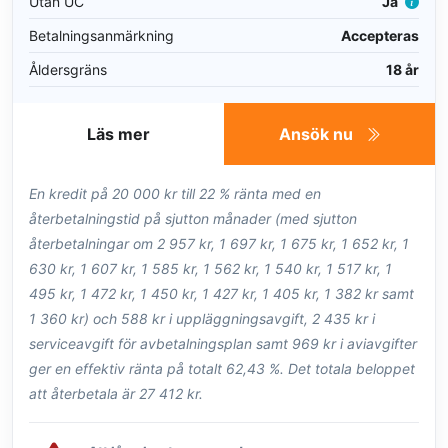
Utan UC
Ja
Betalningsanmärkning
Accepteras
Åldersgräns
18 år
Läs mer
Ansök nu
En kredit på 20 000 kr till 22 % ränta med en
återbetalningstid på sjutton månader (med sjutton
återbetalningar om 2 957 kr, 1 697 kr, 1 675 kr, 1 652 kr, 1
630 kr, 1 607 kr, 1 585 kr, 1 562 kr, 1 540 kr, 1 517 kr, 1
495 kr, 1 472 kr, 1 450 kr, 1 427 kr, 1 405 kr, 1 382 kr samt
1 360 kr) och 588 kr i uppläggningsavgift, 2 435 kr i
serviceavgift för avbetalningsplan samt 969 kr i aviavgifter
ger en effektiv ränta på totalt 62,43 %. Det totala beloppet
att återbetala är 27 412 kr.