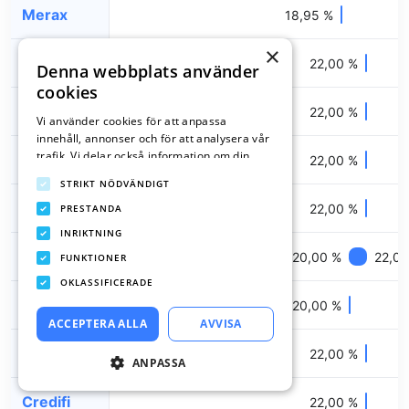
Merax
18,95 %
×
Fairlo
22,00 %
Denna webbplats använder
cookies
Lumify
22,00 %
Vi använder cookies för att anpassa
innehåll, annonser och för att analysera vår
trafik. Vi delar också information om din
Tomly
22,00 %
användning av vår webbplats med våra
STRIKT NÖDVÄNDIGT
reklam- och analyspartners som kan
Saldo
kombinera den med annan information som
22,00 %
PRESTANDA
du har tillhandahållit dem eller som de har
INRIKTNING
samlat in från din användning av deras
Loanstep
20,00 %
22,00
FUNKTIONER
tjänster.
Integritetspolicy
OKLASSIFICERADE
Creditstar
20,00 %
ACCEPTERA ALLA
AVVISA
Binly
22,00 %
ANPASSA
Credifi
22,00 %