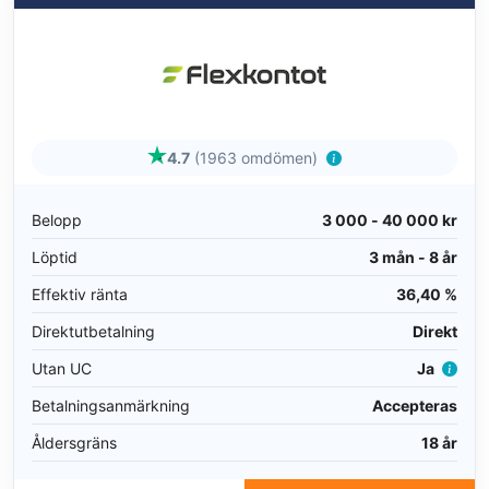
4.7
(1963 omdömen)
Belopp
3 000 - 40 000 kr
Löptid
3 mån - 8 år
Effektiv ränta
36,40 %
Direktutbetalning
Direkt
Utan UC
Ja
Betalningsanmärkning
Accepteras
Åldersgräns
18 år