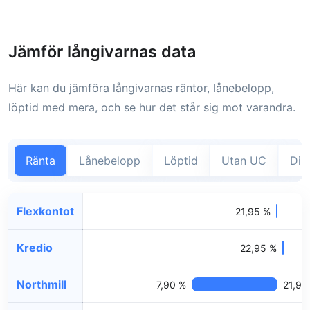
Jämför långivarnas data
Här kan du jämföra långivarnas räntor, lånebelopp,
löptid med mera, och se hur det står sig mot varandra.
Ränta
Lånebelopp
Löptid
Utan UC
Dir
Flexkontot
21,95 %
Kredio
22,95 %
Northmill
7,90 %
21,90