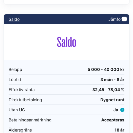
Saldo
Jämför
Belopp
5 000 - 40 000 kr
Löptid
3 mån - 8 år
Effektiv ränta
32,45 - 78,04 %
Direktutbetalning
Dygnet runt
Utan UC
Ja
Betalningsanmärkning
Accepteras
Åldersgräns
18 år