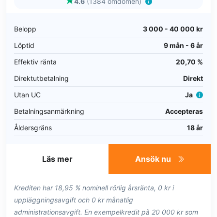
4.6
(1384 omdömen)
Belopp
3 000 - 40 000 kr
Löptid
9 mån - 6 år
Effektiv ränta
20,70 %
Direktutbetalning
Direkt
Utan UC
Ja
Betalningsanmärkning
Accepteras
Åldersgräns
18 år
Läs mer
Ansök nu
Krediten har 18,95 % nominell rörlig årsränta, 0 kr i
uppläggningsavgift och 0 kr månatlig
administrationsavgift. En exempelkredit på 20 000 kr som