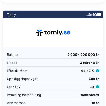
Tomly
Jämför
Belopp
2 000 - 200 000 kr
Löptid
3 mån - 8 år
Effektiv ränta
62,43 %
Uppläggningsavgift
588 kr
Utan UC
Ja
Betalningsanmärkning
Accepteras
Åldersgräns
18 år