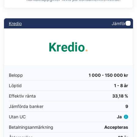
Kredio
Jämför
Belopp
1 000 - 150 000 kr
Löptid
1 - 8 år
Effektiv ränta
33,18 %
Jämförda banker
9
Utan UC
Ja
Betalningsanmärkning
Accepteras