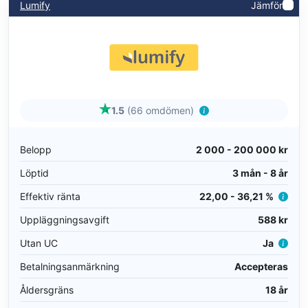
Lumify
Jämför
1.5
(66 omdömen)
Belopp
2 000 - 200 000 kr
Löptid
3 mån - 8 år
Effektiv ränta
22,00 - 36,21 %
Uppläggningsavgift
588 kr
Utan UC
Ja
Betalningsanmärkning
Accepteras
Åldersgräns
18 år