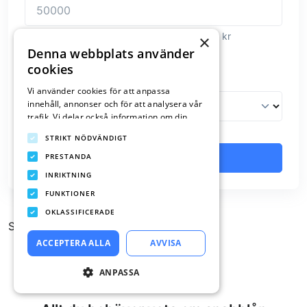
Ange ett belopp mellan 1 000 och 600 000 kr
×
Denna webbplats använder
cookies
Vad behöver du lånet till?
Vi använder cookies för att anpassa
innehåll, annonser och för att analysera vår
trafik. Vi delar också information om din
användning av vår webbplats med våra
STRIKT NÖDVÄNDIGT
reklam- och analyspartners som kan
kombinera den med annan information som
PRESTANDA
Nästa steg
du har tillhandahållit dem eller som de har
INRIKTNING
samlat in från din användning av deras
FUNKTIONER
tjänster.
Integritetspolicy
OKLASSIFICERADE
Sidans innehåll
ACCEPTERA ALLA
AVVISA
ANPASSA