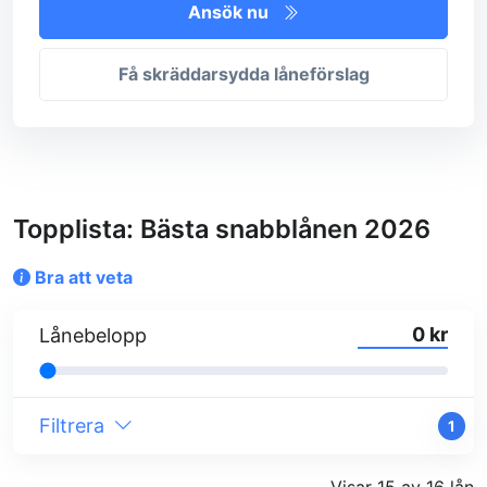
Ansök nu
Få skräddarsydda låneförslag
Topplista: Bästa snabblånen 2026
Bra att veta
kr
Lånebelopp
Filtrera
1
Visar 15 av 16 lån