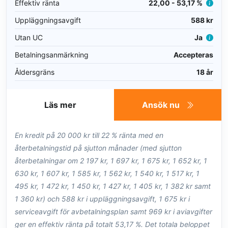
Effektiv ränta
22,00 - 53,17 %
Uppläggningsavgift
588 kr
Utan UC
Ja
Betalningsanmärkning
Accepteras
Åldersgräns
18 år
Läs mer
Ansök nu
En kredit på 20 000 kr till 22 % ränta med en
återbetalningstid på sjutton månader (med sjutton
återbetalningar om 2 197 kr, 1 697 kr, 1 675 kr, 1 652 kr, 1
630 kr, 1 607 kr, 1 585 kr, 1 562 kr, 1 540 kr, 1 517 kr, 1
495 kr, 1 472 kr, 1 450 kr, 1 427 kr, 1 405 kr, 1 382 kr samt
1 360 kr) och 588 kr i uppläggningsavgift, 1 675 kr i
serviceavgift för avbetalningsplan samt 969 kr i aviavgifter
ger en effektiv ränta på totalt 53,17 %. Det totala beloppet