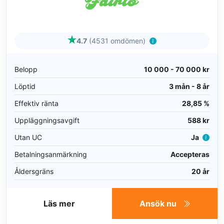
4.7
(4531 omdömen)
Belopp
10 000 - 70 000 kr
Löptid
3 mån - 8 år
Effektiv ränta
28,85 %
Uppläggningsavgift
588 kr
Utan UC
Ja
Betalningsanmärkning
Accepteras
Åldersgräns
20 år
Läs mer
Ansök nu