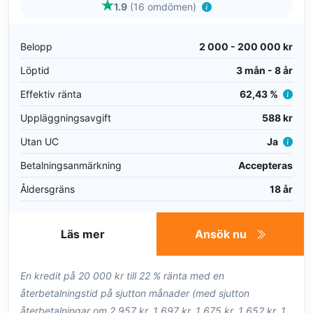
1.9
(16 omdömen)
Belopp
2 000 - 200 000 kr
Löptid
3 mån - 8 år
Effektiv ränta
62,43 %
Uppläggningsavgift
588 kr
Utan UC
Ja
Betalningsanmärkning
Accepteras
Åldersgräns
18 år
Läs mer
Ansök nu
En kredit på 20 000 kr till 22 % ränta med en
återbetalningstid på sjutton månader (med sjutton
återbetalningar om 2 957 kr, 1 697 kr, 1 675 kr, 1 652 kr, 1