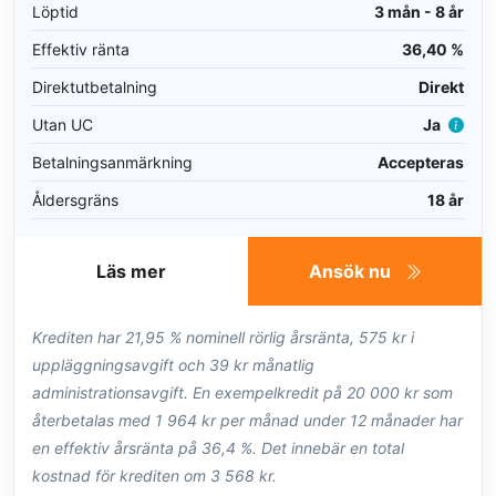
Löptid
3 mån - 8 år
Effektiv ränta
36,40 %
Direktutbetalning
Direkt
Utan UC
Ja
Betalningsanmärkning
Accepteras
Åldersgräns
18 år
Läs mer
Ansök nu
Krediten har 21,95 % nominell rörlig årsränta, 575 kr i
uppläggningsavgift och 39 kr månatlig
administrationsavgift. En exempelkredit på 20 000 kr som
återbetalas med 1 964 kr per månad under 12 månader har
en effektiv årsränta på 36,4 %. Det innebär en total
kostnad för krediten om 3 568 kr.