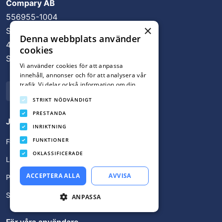
Compary AB
556955-1004
×
Stora Badhusgatan 18
Denna webbplats använder
411 21 Göteborg
cookies
Sverige
Vi använder cookies för att anpassa
innehåll, annonser och för att analysera vår
trafik. Vi delar också information om din
Rapportera ett fel
användning av vår webbplats med våra
STRIKT NÖDVÄNDIGT
reklam- och analyspartners som kan
kombinera den med annan information som
PRESTANDA
Jämför lån
du har tillhandahållit dem eller som de har
INRIKTNING
samlat in från din användning av deras
FUNKTIONER
tjänster.
Integritetspolicy
Företagslån
OKLASSIFICERADE
Låneförmedlare
ACCEPTERA ALLA
AVVISA
Privatlån
Snabblån
ANPASSA