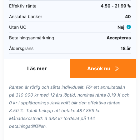
Effektiv ränta
4,50 - 21,99 %
Anslutna banker
40
Utan UC
Nej
Betalningsanmärkning
Accepteras
Åldersgräns
18 år
Läs mer
Ansök nu
Räntan är rörlig och sätts individuellt. För ett annuitetslån
på 310 000 kr med 12 års löptid, nominell ränta 8.19 % och
0 kr i uppläggnings-/aviavgift blir den effektiva räntan
8.50 %. Totalt belopp att betala: 487 869 kr.
Månadskostnad: 3 388 kr fördelat på 144
betalningstillfällen.