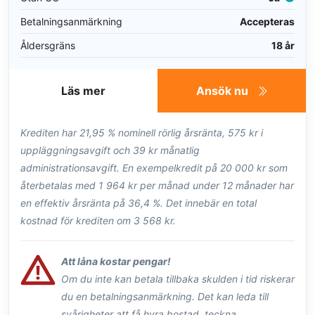
Betalningsanmärkning
Accepteras
Åldersgräns
18 år
Läs mer
Ansök nu
Krediten har 21,95 % nominell rörlig årsränta, 575 kr i
uppläggningsavgift och 39 kr månatlig
administrationsavgift. En exempelkredit på 20 000 kr som
återbetalas med 1 964 kr per månad under 12 månader har
en effektiv årsränta på 36,4 %. Det innebär en total
kostnad för krediten om 3 568 kr.
Att låna kostar pengar!
Om du inte kan betala tillbaka skulden i tid riskerar
du en betalningsanmärkning. Det kan leda till
svårigheter att få hyra bostad, teckna