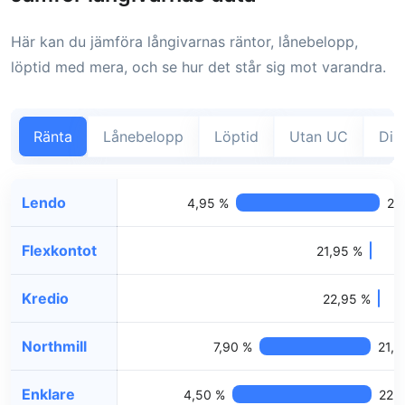
Här kan du jämföra långivarnas räntor, lånebelopp,
löptid med mera, och se hur det står sig mot varandra.
Ränta
Lånebelopp
Löptid
Utan UC
Dir
Lendo
4,95 %
23
Flexkontot
21,95 %
Kredio
22,95 %
Northmill
7,90 %
21,9
Enklare
4,50 %
22,