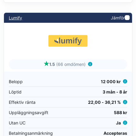
Lumify
Jämför
1.5
(66 omdömen)
Belopp
12 000 kr
Löptid
3 mån - 8 år
Effektiv ränta
22,00 - 36,21 %
Uppläggningsavgift
588 kr
Utan UC
Ja
Betalningsanmärkning
Accepteras