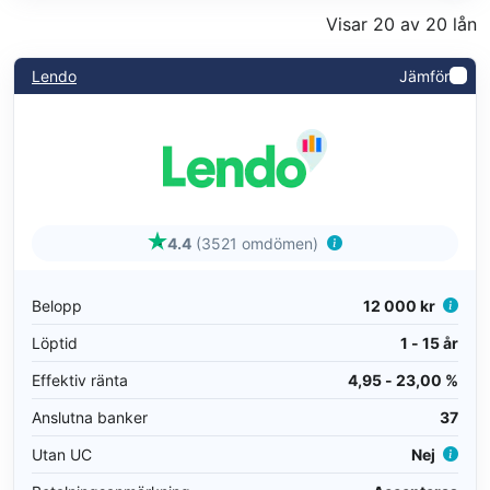
Visar 20 av 20 lån
Lendo
Jämför
4.4
(3521 omdömen)
Belopp
12 000 kr
Löptid
1 - 15 år
Effektiv ränta
4,95 - 23,00 %
Anslutna banker
37
Utan UC
Nej