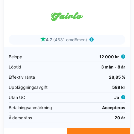
4.7
(4531 omdömen)
Belopp
12 000 kr
Löptid
3 mån - 8 år
Effektiv ränta
28,85 %
Uppläggningsavgift
588 kr
Utan UC
Ja
Betalningsanmärkning
Accepteras
Åldersgräns
20 år