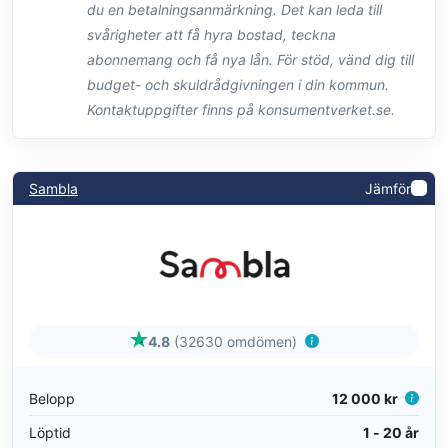
du en betalningsanmärkning. Det kan leda till
svårigheter att få hyra bostad, teckna
abonnemang och få nya lån. För stöd, vänd dig till
budget- och skuldrådgivningen i din kommun.
Kontaktuppgifter finns på konsumentverket.se.
Sambla
Jämför
4.8
(32630 omdömen)
Belopp
12 000 kr
Löptid
1 - 20 år