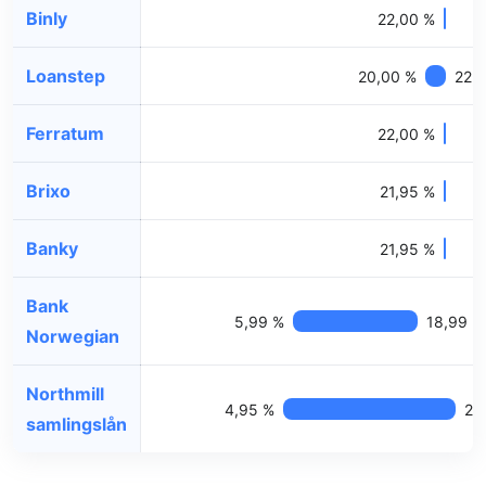
Binly
22,00 %
Loanstep
20,00 %
22,
Ferratum
22,00 %
Brixo
21,95 %
Banky
21,95 %
Bank
5,99 %
18,99 %
Norwegian
Northmill
4,95 %
23
samlingslån