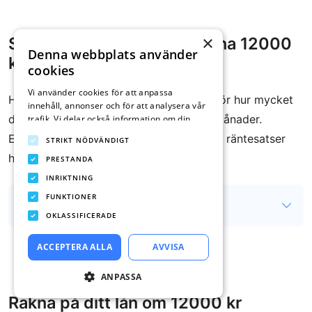
×
Så mycket kostar det att låna 12000
Denna webbplats använder
kr
cookies
Vi använder cookies för att anpassa
Här har vi tagit fram kostnadsexempel för hur mycket
innehåll, annonser och för att analysera vår
det kostar att låna 500 kr i 3, 6 eller 9 månader.
trafik. Vi delar också information om din
användning av vår webbplats med våra
Exemplen nedan är baserade på aktuella räntesatser
STRIKT NÖDVÄNDIGT
reklam- och analyspartners som kan
hos de listade långivarna.
kombinera den med annan information som
PRESTANDA
du har tillhandahållit dem eller som de har
INRIKTNING
samlat in från din användning av deras
FUNKTIONER
tjänster.
Integritetspolicy
Kostnadsexempel
OKLASSIFICERADE
ACCEPTERA ALLA
AVVISA
ANPASSA
Räkna på ditt lån om 12000 kr