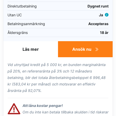
Direktutbetalning
Dygnet runt
Utan UC
Ja
Betalningsanmärkning
Accepteras
Åldersgräns
18 år
Läs mer
Ansök nu
Vid utnyttjad kredit på 5 000 kr, en bunden marginalränta
på 20%, en referensränta på 3% och 12 månaders
betalning, blir det totala återbetalningsbeloppet 6 996,48
kr (583,04 kr per månad) och motsvarar en effektiv
årsränta på 92,07%.
Att låna kostar pengar!
Om du inte kan betala tillbaka skulden i tid riskerar