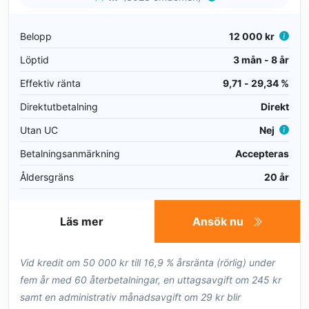
Belopp
12 000 kr
Löptid
3 mån - 8 år
Effektiv ränta
9,71 - 29,34 %
Direktutbetalning
Direkt
Utan UC
Nej
Betalningsanmärkning
Accepteras
Åldersgräns
20 år
Läs mer
Ansök nu
Vid kredit om 50 000 kr till 16,9 % årsränta (rörlig) under
fem år med 60 återbetalningar, en uttagsavgift om 245 kr
samt en administrativ månadsavgift om 29 kr blir