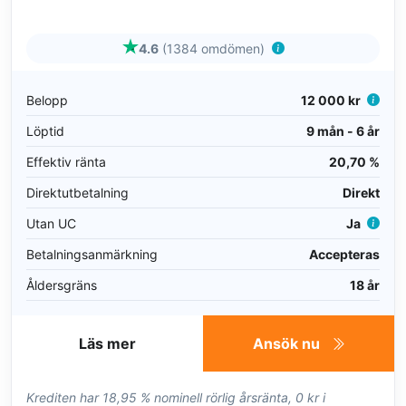
4.6
(1384 omdömen)
Belopp
12 000 kr
Löptid
9 mån - 6 år
Effektiv ränta
20,70 %
Direktutbetalning
Direkt
Utan UC
Ja
Betalningsanmärkning
Accepteras
Åldersgräns
18 år
Läs mer
Ansök nu
Krediten har 18,95 % nominell rörlig årsränta, 0 kr i