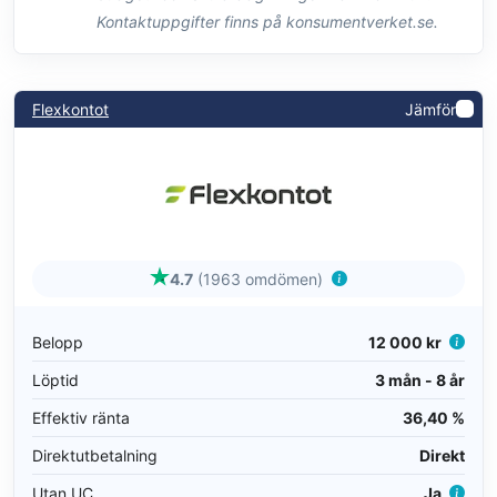
Kontaktuppgifter finns på konsumentverket.se.
Flexkontot
Jämför
4.7
(1963 omdömen)
Belopp
12 000 kr
Löptid
3 mån - 8 år
Effektiv ränta
36,40 %
Direktutbetalning
Direkt
Utan UC
Ja