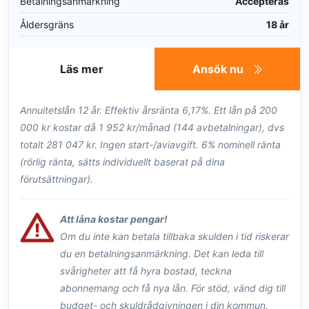
Betalningsanmärkning
Accepteras
Åldersgräns
18 år
Läs mer
Ansök nu
Annuitetslån 12 år. Effektiv årsränta 6,17%. Ett lån på 200
000 kr kostar då 1 952 kr/månad (144 avbetalningar), dvs
totalt 281 047 kr. Ingen start-/aviavgift. 6% nominell ränta
(rörlig ränta, sätts individuellt baserat på dina
förutsättningar).
Att låna kostar pengar!
Om du inte kan betala tillbaka skulden i tid riskerar
du en betalningsanmärkning. Det kan leda till
svårigheter att få hyra bostad, teckna
abonnemang och få nya lån. För stöd, vänd dig till
budget- och skuldrådgivningen i din kommun.