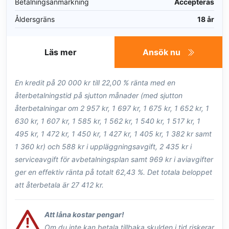
Betalningsanmärkning
Accepteras
Åldersgräns
18 år
Läs mer
Ansök nu
En kredit på 20 000 kr till 22,00 % ränta med en
återbetalningstid på sjutton månader (med sjutton
återbetalningar om 2 957 kr, 1 697 kr, 1 675 kr, 1 652 kr, 1
630 kr, 1 607 kr, 1 585 kr, 1 562 kr, 1 540 kr, 1 517 kr, 1
495 kr, 1 472 kr, 1 450 kr, 1 427 kr, 1 405 kr, 1 382 kr samt
1 360 kr) och 588 kr i uppläggningsavgift, 2 435 kr i
serviceavgift för avbetalningsplan samt 969 kr i aviavgifter
ger en effektiv ränta på totalt 62,43 %. Det totala beloppet
att återbetala är 27 412 kr.
Att låna kostar pengar!
Om du inte kan betala tillbaka skulden i tid riskerar