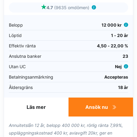
4.7
(9635 omdömen)
Belopp
12 000 kr
Löptid
1 - 20 år
Effektiv ränta
4,50 - 22,00 %
Anslutna banker
23
Utan UC
Nej
Betalningsanmärkning
Accepteras
Åldersgräns
18 år
Läs mer
Ansök nu
Annuitetslån 12 år, belopp 400 000 kr, rörlig ränta 7,99%,
uppläggningskostnad 400 kr, aviavgift 20kr, ger en