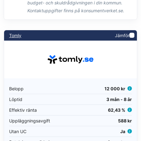
budget- och skuldrådgivningen i din kommun.
Kontaktuppgifter finns på konsumentverket.se.
Tomly
Jämför
Belopp
12 000 kr
Löptid
3 mån - 8 år
Effektiv ränta
62,43 %
Uppläggningsavgift
588 kr
Utan UC
Ja