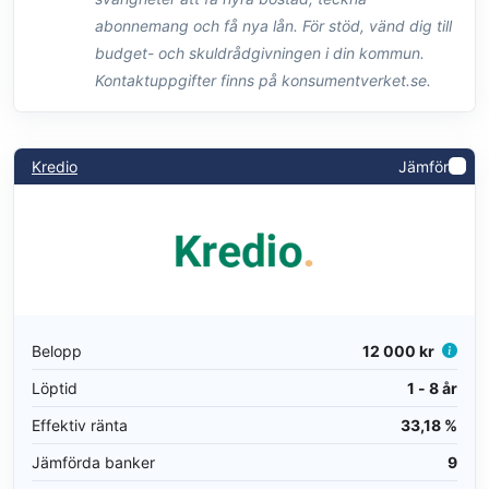
abonnemang och få nya lån. För stöd, vänd dig till
budget- och skuldrådgivningen i din kommun.
Kontaktuppgifter finns på konsumentverket.se.
Kredio
Jämför
Belopp
12 000 kr
Löptid
1 - 8 år
Effektiv ränta
33,18 %
Jämförda banker
9