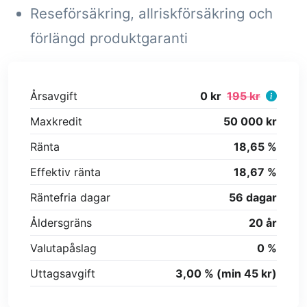
Reseförsäkring, allriskförsäkring och
förlängd produktgaranti
Årsavgift
0 kr
195 kr
Maxkredit
50 000 kr
Ränta
18,65 %
Effektiv ränta
18,67 %
Räntefria dagar
56 dagar
Åldersgräns
20 år
Valutapåslag
0 %
Uttagsavgift
3,00 % (min 45 kr)